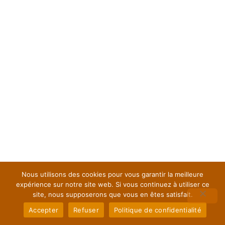
Nous utilisons des cookies pour vous garantir la meilleure
expérience sur notre site web. Si vous continuez à utiliser ce
site, nous supposerons que vous en êtes satisfait.
Électrification de moulin de
Accepter
Refuser
Politique de confidentialité