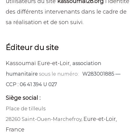
utilisateurs du site
kassoumai28.org
l’identité
des différents intervenants dans le cadre de
sa réalisation et de son suivi.
Éditeur du site
Kassoumaï Eure-et-Loir,
association
humanitaire
sous le numéro:
W283001885
—
CCP : 06 41 394 U 027
Siège social :
Place de tilleuls
Eure-et-Loir,
28260 Saint-Ouen-Marchefroy,
France